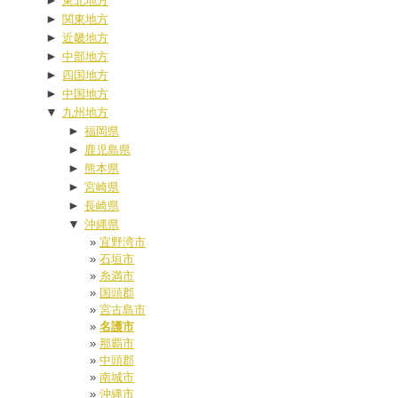
►
東北地方
►
関東地方
►
近畿地方
►
中部地方
►
四国地方
►
中国地方
▼
九州地方
►
福岡県
►
鹿児島県
►
熊本県
►
宮崎県
►
長崎県
▼
沖縄県
宜野湾市
石垣市
糸満市
国頭郡
宮古島市
名護市
那覇市
中頭郡
南城市
沖縄市