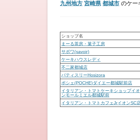
九州地方
宮崎県
都城市
のケー
ショップ名
まーる茶房・菓子工房
サボワ(savoir)
ケーキハウスレディ
不二家都城店
パティスリーHosizora
ポシェ(POCHE)ダイエー都城駅前店
イタリアン・トマトケーキショップイオ
ンモールミエル都城駅前
イタリアン・トマトカフェJrイオンSC