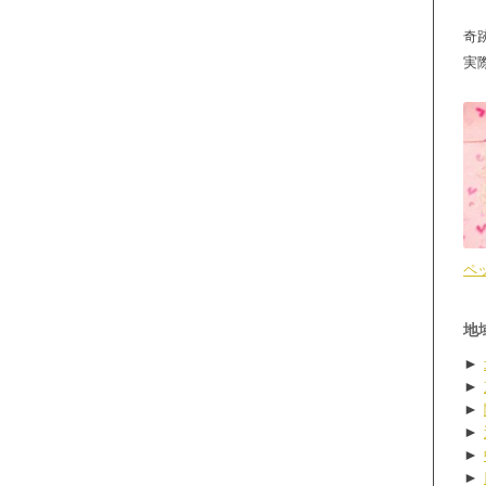
奇
実
ペ
地
►
►
►
►
►
►