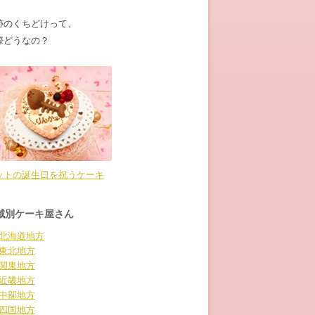
跡のくちどけって、
際どうなの？
ットの誕生日を祝うケーキ
域別ケーキ屋さん
北海道地方
東北地方
関東地方
近畿地方
中部地方
四国地方