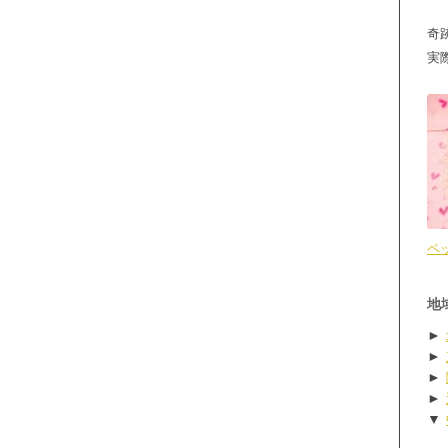
奇
実
ペ
地
►
►
►
►
▼