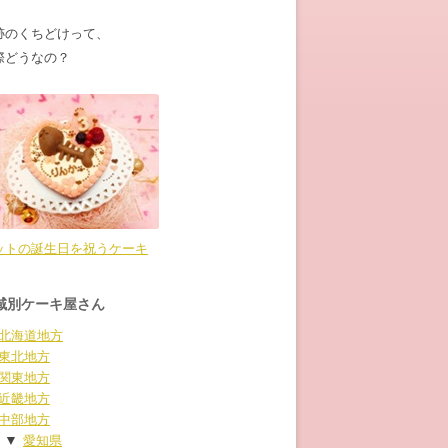
跡のくちどけって、
際どうなの？
ットの誕生日を祝うケーキ
域別ケーキ屋さん
北海道地方
東北地方
関東地方
近畿地方
中部地方
▼
愛知県