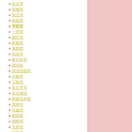
あま市
安城市
知立市
知多郡
半田市
一宮市
稲沢市
岩倉市
海部郡
刈谷市
春日井市
清須市
清須市西市
小牧市
江南市
長久手市
名古屋市
西春日井郡
西尾市
日進市
額田郡
岡崎市
大府市