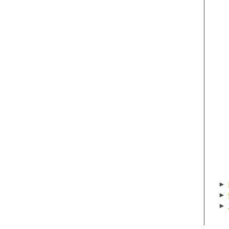
►
►
►