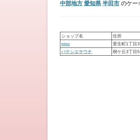
中部地方
愛知県
半田市
のケー
ショップ名
住所
nino
更生町1丁目3
パテシエサウチ
桐ケ丘3丁目5