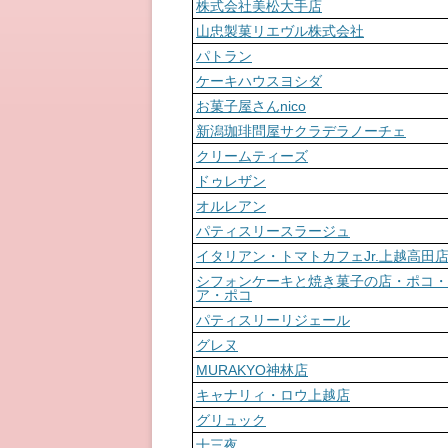
株式会社美松大手店
山忠製菓リエヴル株式会社
パトラン
ケーキハウスヨシダ
お菓子屋さんnico
新潟珈琲問屋サクラデラノーチェ
クリームティーズ
ドゥレザン
オルレアン
パティスリースラージュ
イタリアン・トマトカフェJr.上越高田
シフォンケーキと焼き菓子の店・ポコ・
ア・ポコ
パティスリーリジェール
グレヌ
MURAKYO神林店
キャナリィ・ロウ上越店
グリュック
十三夜