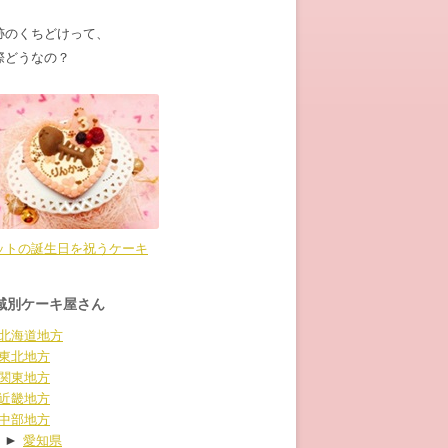
跡のくちどけって、
際どうなの？
ットの誕生日を祝うケーキ
域別ケーキ屋さん
北海道地方
東北地方
関東地方
近畿地方
中部地方
►
愛知県