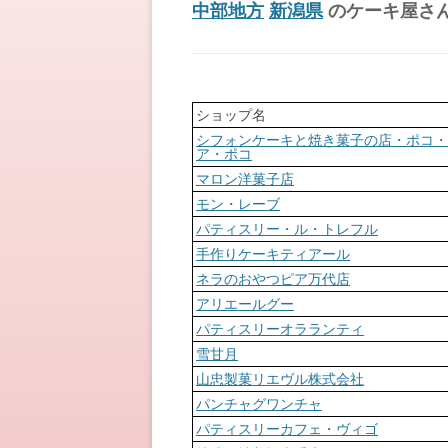
中部地方
新潟県
のケーキ屋さ
ショップ名
シフォンケーキと焼き菓子の店・ポコ・
ア・ポコ
マロン洋菓子店
モン・レーブ
パティスリー・ル・トレフル
手作りケーキティアール
ネラのおやつピア万代店
アリエールグー
パティスリーオラランティ
雪甘月
山忠製菓リエヴル株式会社
パンチャグワンチャ
パティスリーカフェ・ヴィゴ