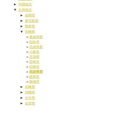
►
中国地方
▼
九州地方
►
福岡県
►
鹿児島県
►
熊本県
▼
宮崎県
東諸県郡
日向市
北諸県郡
小林市
児湯郡
宮崎市
日南市
西諸県郡
延岡市
都城市
►
長崎県
►
沖縄県
►
大分県
►
佐賀県