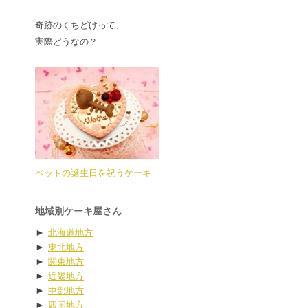
奇跡のくちどけって、
実際どうなの？
ペットの誕生日を祝うケーキ
地域別ケーキ屋さん
►
北海道地方
►
東北地方
►
関東地方
►
近畿地方
►
中部地方
►
四国地方