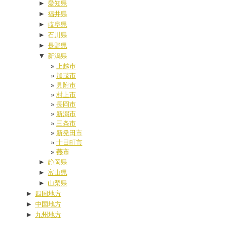
►
愛知県
►
福井県
►
岐阜県
►
石川県
►
長野県
▼
新潟県
上越市
加茂市
見附市
村上市
長岡市
新潟市
三条市
新発田市
十日町市
燕市
►
静岡県
►
富山県
►
山梨県
►
四国地方
►
中国地方
►
九州地方