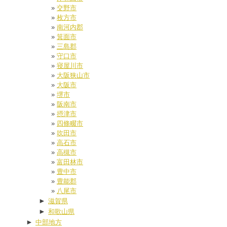
交野市
枚方市
南河内郡
箕面市
三島郡
守口市
寝屋川市
大阪狭山市
大阪市
堺市
阪南市
摂津市
四條畷市
吹田市
高石市
高槻市
富田林市
豊中市
豊能郡
八尾市
►
滋賀県
►
和歌山県
►
中部地方