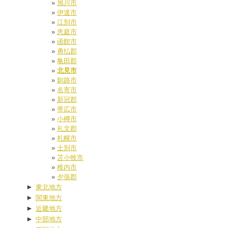
旭川市
伊達市
江別市
恵庭市
函館市
勇払郡
亀田郡
北見市
釧路市
名寄市
新冠郡
帯広市
小樽市
礼文郡
札幌市
士別市
苫小牧市
稚内市
夕張郡
►
東北地方
►
関東地方
►
近畿地方
►
中部地方