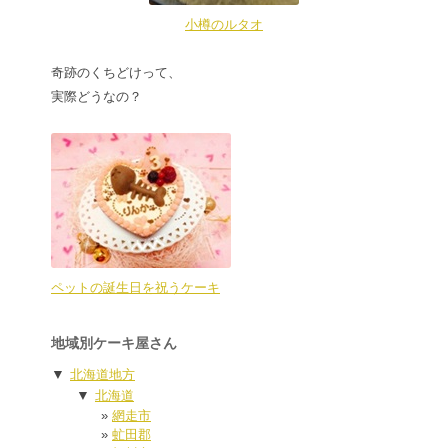
小樽のルタオ
奇跡のくちどけって、
実際どうなの？
ペットの誕生日を祝うケーキ
地域別ケーキ屋さん
▼
北海道地方
▼
北海道
網走市
虻田郡