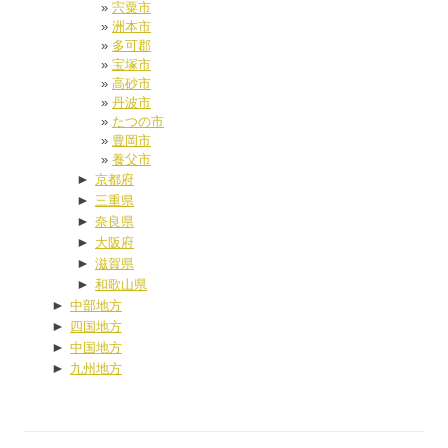
宍粟市
洲本市
多可郡
宝塚市
高砂市
丹波市
たつの市
豊岡市
養父市
►
京都府
►
三重県
►
奈良県
►
大阪府
►
滋賀県
►
和歌山県
►
中部地方
►
四国地方
►
中国地方
►
九州地方