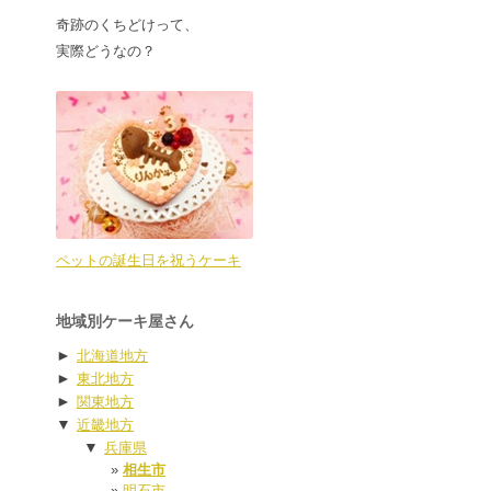
奇跡のくちどけって、
実際どうなの？
ペットの誕生日を祝うケーキ
地域別ケーキ屋さん
►
北海道地方
►
東北地方
►
関東地方
▼
近畿地方
▼
兵庫県
相生市
明石市