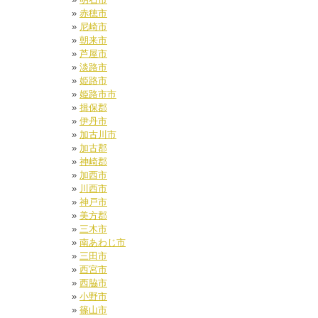
赤穂市
尼崎市
朝来市
芦屋市
淡路市
姫路市
姫路市市
揖保郡
伊丹市
加古川市
加古郡
神崎郡
加西市
川西市
神戸市
美方郡
三木市
南あわじ市
三田市
西宮市
西脇市
小野市
篠山市