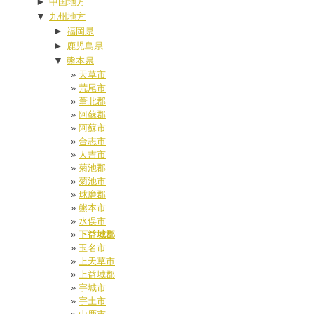
►
中国地方
▼
九州地方
►
福岡県
►
鹿児島県
▼
熊本県
天草市
荒尾市
葦北郡
阿蘇郡
阿蘇市
合志市
人吉市
菊池郡
菊池市
球磨郡
熊本市
水俣市
下益城郡
玉名市
上天草市
上益城郡
宇城市
宇土市