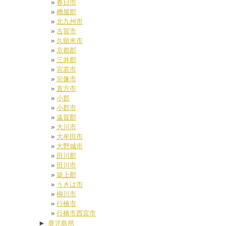
春日市
糟屋郡
北九州市
古賀市
久留米市
京都郡
三井郡
宮若市
宗像市
直方市
小郡
小郡市
遠賀郡
大川市
大牟田市
大野城市
田川郡
田川市
築上郡
うきは市
柳川市
行橋市
行橋市西宮市
►
鹿児島県