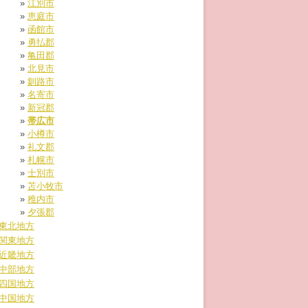
江別市
恵庭市
函館市
勇払郡
亀田郡
北見市
釧路市
名寄市
新冠郡
帯広市
小樽市
礼文郡
札幌市
士別市
苫小牧市
稚内市
夕張郡
東北地方
関東地方
近畿地方
中部地方
四国地方
中国地方