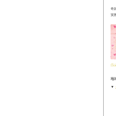
奇
実
ペ
地
▼