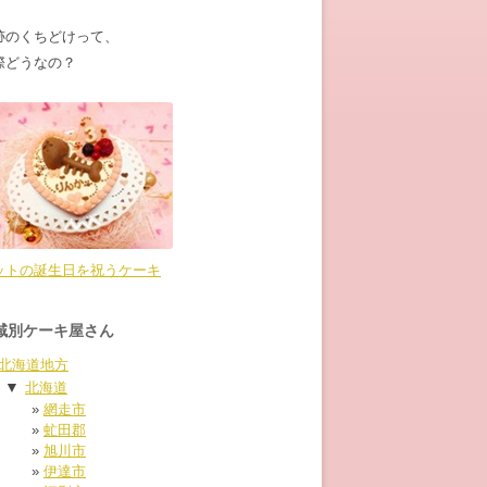
跡のくちどけって、
際どうなの？
ットの誕生日を祝うケーキ
域別ケーキ屋さん
北海道地方
▼
北海道
網走市
虻田郡
旭川市
伊達市