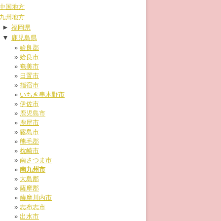
中国地方
九州地方
►
福岡県
▼
鹿児島県
姶良郡
姶良市
奄美市
日置市
指宿市
いちき串木野市
伊佐市
鹿児島市
鹿屋市
霧島市
熊毛郡
枕崎市
南さつま市
南九州市
大島郡
薩摩郡
薩摩川内市
志布志市
出水市