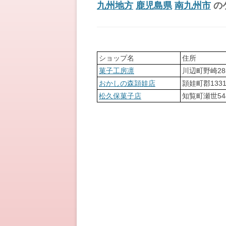
九州地方
鹿児島県
南九州市
の
ショップ名
住所
菓子工房凛
川辺町野崎28
おかしの森頴娃店
頴娃町郡1331
松久保菓子店
知覧町瀬世54