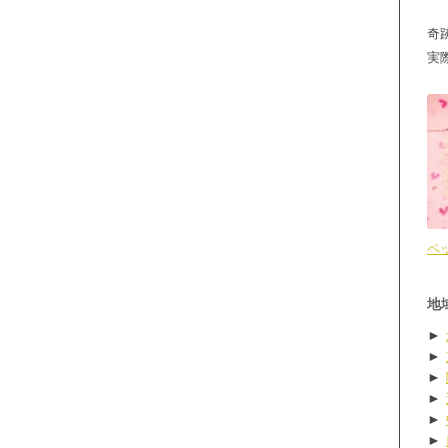
奇
実
ペ
地
►
►
►
►
►
►