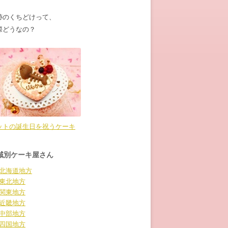
跡のくちどけって、
際どうなの？
ットの誕生日を祝うケーキ
域別ケーキ屋さん
北海道地方
東北地方
関東地方
近畿地方
中部地方
四国地方