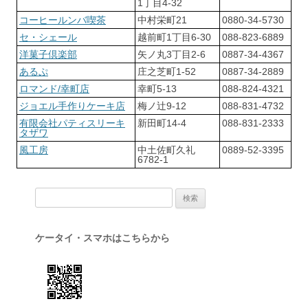
1丁目4-32
コーヒールンバ喫茶
中村栄町21
0880-34-5730
セ・シェール
越前町1丁目6-30
088-823-6889
洋菓子倶楽部
矢ノ丸3丁目2-6
0887-34-4367
あるぷ
庄之芝町1-52
0887-34-2889
ロマンド/幸町店
幸町5-13
088-824-4321
ジョエル手作りケーキ店
梅ノ辻9-12
088-831-4732
有限会社パティスリーキ
新田町14-4
088-831-2333
タザワ
風工房
中土佐町久礼
0889-52-3395
6782-1
検索:
ケータイ・スマホはこちらから