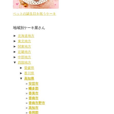
ペットの誕生日を祝うケーキ
地域別ケーキ屋さん
►
北海道地方
►
東北地方
►
関東地方
►
近畿地方
►
中部地方
▼
四国地方
►
愛媛県
►
香川県
▼
高知県
安芸市
幡多郡
香美市
香南市
香南市野市
高知市
長岡郡