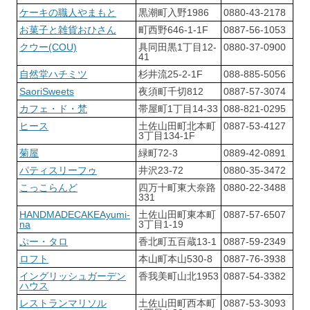
ケーキの職人やまもと
黒潮町入野1986
0880-43-2178
お菓子と雑貨おひさん
町西野646-1-1F
0887-56-1053
クウー(COU)
具同田黒1丁目12-
0880-37-0900
41
自然堂ハチミツ
杉井流25-2-1F
088-885-5056
SaoriSweets
夜須町千切812
0887-57-3074
カフェ・ド・梵
帯屋町1丁目14-33
088-821-0295
ヒース
土佐山田町北本町
0887-53-4127
3丁目134-1F
菊屋
緑町72-3
0889-42-0891
パティスリーフゥ
井沢23-72
0880-35-3472
こっこらんど
四万十町東大奈路
0880-22-3488
331
HANDMADECAKEAyumi-
土佐山田町東本町
0887-57-6507
na
3丁目1-19
ぷー・タロ
香北町五百蔵13-1
0887-59-2349
ロフト
本山町本山530-8
0887-76-3938
イングリッシュガーデン
香我美町山北1953
0887-54-3382
ハウス
レストランマリソル
土佐山田町西本町
0887-53-3093