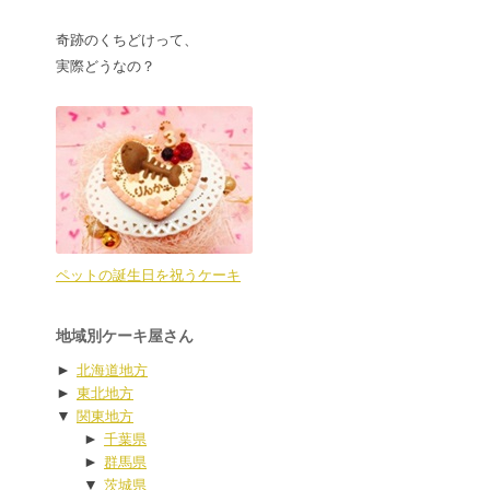
奇跡のくちどけって、
実際どうなの？
ペットの誕生日を祝うケーキ
地域別ケーキ屋さん
►
北海道地方
►
東北地方
▼
関東地方
►
千葉県
►
群馬県
▼
茨城県