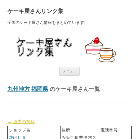
ケーキ屋さんリンク集
全国のケーキ屋さん情報をまとめています。
コンテンツへ移動
メニュー
九州地方
福岡県
のケーキ屋さん一覧
投稿ナビゲーション
←
過去の投稿
ショップ名
住所
電話番号
花げしき
みやこ町豊津292-