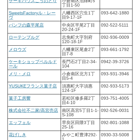
ケーキハウスこうのとり
小倉南区沼緑町5
丁目1-50
SweetsFactoryル・レー
八幡西区穴生1丁
093-642-1880
ヴ
目9-17-1F
バンフの森平尾店
中央区平尾2丁目
092-522-5111
20-24-1F
ローテンブルグ
志免町大字別府
092-936-0009
120-18-1F
メロウズ
八幡東区尾倉2丁
093-661-1792
目7-8
ケーキショップペルルド
長門石2丁目2-34-
0942-39-3726
ール
104
メリ・メロ
小倉南区北方1丁
093-931-3946
目5-4
YUSUKEフランス菓子店
須惠町大字須惠
092-933-5173
124-1F
菓子工房響
若松区修多羅2丁
093-751-4005
目4-10
株式会社不二家/高宮売店
南区高宮5丁目1-1-
092-526-0031
S-108
エッフェル
早良区田隈3丁目
092-801-1088
25-16
花げしき
みやこ町豊津292-
0930-33-5008
1