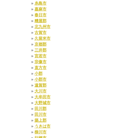
糸島市
嘉麻市
春日市
糟屋郡
北九州市
古賀市
久留米市
京都郡
三井郡
宮若市
宗像市
直方市
小郡
小郡市
遠賀郡
大川市
大牟田市
大野城市
田川郡
田川市
築上郡
うきは市
柳川市
行橋市