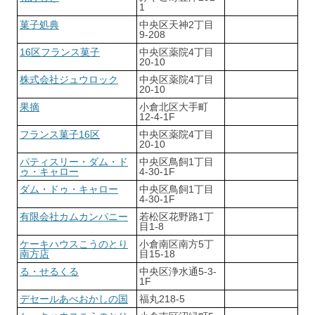
1
菓子処典
中央区天神2丁目
9-208
16区フランス菓子
中央区薬院4丁目
20-10
株式会社ジュウロック
中央区薬院4丁目
20-10
果摘
小倉北区大手町
12-4-1F
フランス菓子16区
中央区薬院4丁目
20-10
パティスリー・ダム・ド
中央区鳥飼1丁目
ゥ・キャロー
4-30-1F
ダム・ドゥ・キャロー
中央区鳥飼1丁目
4-30-1F
有限会社カムカンパニー
若松区花野路1丁
目1-8
ケーキハウスこうのとり
小倉南区南方5丁
南方店
目15-18
る・せるくる
中央区浄水通5-3-
1F
デセールあべおかしの国
福丸218-5