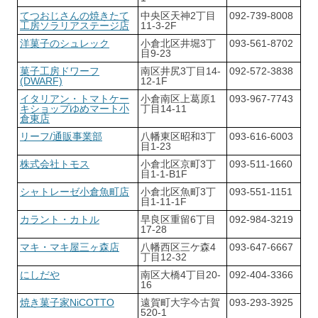
てつおじさんの焼きたて
中央区天神2丁目
092-739-8008
工房ソラリアステージ店
11-3-2F
洋菓子のシュレック
小倉北区井堀3丁
093-561-8702
目9-23
菓子工房ドワーフ
南区井尻3丁目14-
092-572-3838
(DWARF)
12-1F
イタリアン・トマトケー
小倉南区上葛原1
093-967-7743
キショップゆめマート小
丁目14-11
倉東店
リーフ/通販事業部
八幡東区昭和3丁
093-616-6003
目1-23
株式会社トモス
小倉北区京町3丁
093-511-1660
目1-1-B1F
シャトレーゼ小倉魚町店
小倉北区魚町3丁
093-551-1151
目1-11-1F
カラント・カトル
早良区重留6丁目
092-984-3219
17-28
マキ・マキ屋三ヶ森店
八幡西区三ケ森4
093-647-6667
丁目12-32
にしだや
南区大橋4丁目20-
092-404-3366
16
焼き菓子家NiCOTTO
遠賀町大字今古賀
093-293-3925
520-1