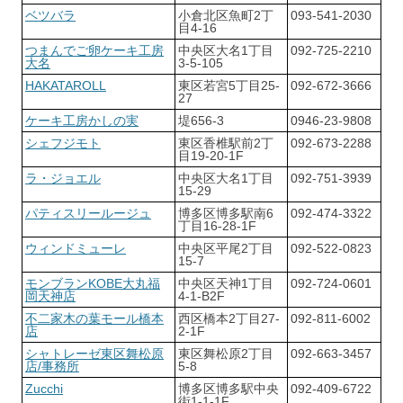
ベツバラ
小倉北区魚町2丁
093-541-2030
目4-16
つまんでご卵ケーキ工房
中央区大名1丁目
092-725-2210
大名
3-5-105
HAKATAROLL
東区若宮5丁目25-
092-672-3666
27
ケーキ工房かしの実
堤656-3
0946-23-9808
シェフジモト
東区香椎駅前2丁
092-673-2288
目19-20-1F
ラ・ジョエル
中央区大名1丁目
092-751-3939
15-29
パティスリールージュ
博多区博多駅南6
092-474-3322
丁目16-28-1F
ウィンドミューレ
中央区平尾2丁目
092-522-0823
15-7
モンブランKOBE大丸福
中央区天神1丁目
092-724-0601
岡天神店
4-1-B2F
不二家木の葉モール橋本
西区橋本2丁目27-
092-811-6002
店
2-1F
シャトレーゼ東区舞松原
東区舞松原2丁目
092-663-3457
店/事務所
5-8
Zucchi
博多区博多駅中央
092-409-6722
街1-1-1F