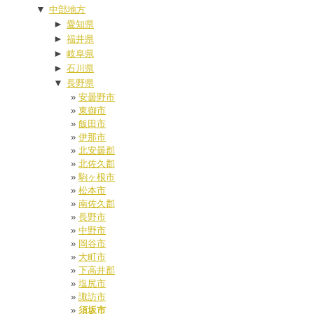
▼
中部地方
►
愛知県
►
福井県
►
岐阜県
►
石川県
▼
長野県
安曇野市
東御市
飯田市
伊那市
北安曇郡
北佐久郡
駒ヶ根市
松本市
南佐久郡
長野市
中野市
岡谷市
大町市
下高井郡
塩尻市
諏訪市
須坂市