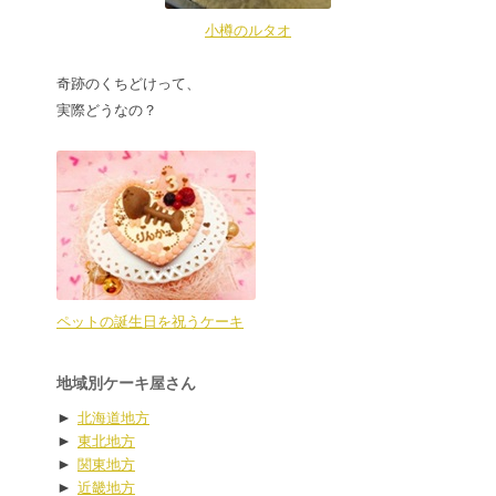
小樽のルタオ
奇跡のくちどけって、
実際どうなの？
ペットの誕生日を祝うケーキ
地域別ケーキ屋さん
►
北海道地方
►
東北地方
►
関東地方
►
近畿地方